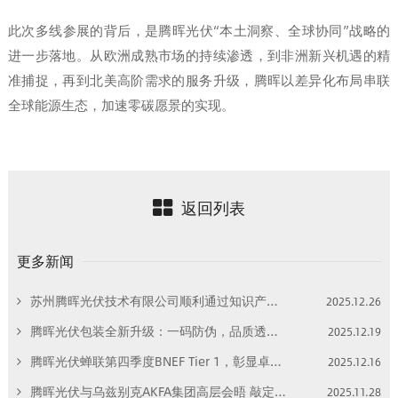
此次多线参展的背后，是腾晖光伏“本土洞察、全球协同”战略的
进一步落地。从欧洲成熟市场的持续渗透，到非洲新兴机遇的精
准捕捉，再到北美高阶需求的服务升级，腾晖以差异化布局串联
全球能源生态，加速零碳愿景的实现。
返回列表
更多新闻
苏州腾晖光伏技术有限公司顺利通过知识产权管理体系换版再认证审核，审核过程零不符合项
2025.12.26
腾晖光伏包装全新升级：一码防伪，品质透明，安心之选
2025.12.19
腾晖光伏蝉联第四季度BNEF Tier 1，彰显卓越实力
2025.12.16
腾晖光伏与乌兹别克AKFA集团高层会晤 敲定500MW光伏项目合作意向 一带一路框架下共拓全球新能源市场
2025.11.28