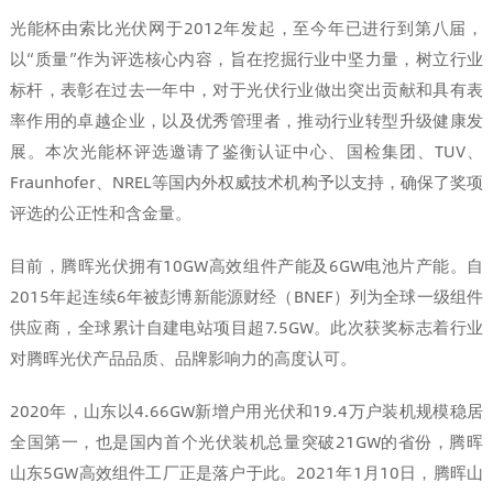
光能杯由索比光伏网于2012年发起，至今年已进行到第八届，
以“质量”作为评选核心内容，旨在挖掘行业中坚力量，树立行业
标杆，表彰在过去一年中，对于光伏行业做出突出贡献和具有表
率作用的卓越企业，以及优秀管理者，推动行业转型升级健康发
展。本次光能杯评选邀请了鉴衡认证中心、国检集团、TUV、
Fraunhofer、NREL等国内外权威技术机构予以支持，确保了奖项
评选的公正性和含金量。
目前，腾晖光伏拥有10GW高效组件产能及6GW电池片产能。自
2015年起连续6年被彭博新能源财经（BNEF）列为全球一级组件
供应商，全球累计自建电站项目超7.5GW。此次获奖标志着行业
对腾晖光伏产品品质、品牌影响力的高度认可。
2020年，山东以4.66GW新增户用光伏和19.4万户装机规模稳居
全国第一，也是国内首个光伏装机总量突破21GW的省份，腾晖
山东5GW高效组件工厂正是落户于此。2021年1月10日，腾晖山