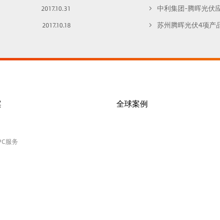
中利集团-腾晖光伏应邀
2017.10.31
苏州腾晖光伏4项产品及技
2017.10.18
案
全球案例
PC服务