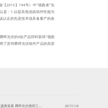
015】194号）中“领跑者”先
以是：1.以提高电池或组件性能为
行该认证的先进技术须具备量产的条
腾晖光伏的4款产品同时获得“领跑
证明了苏州腾晖光伏组件产品的高质
奖盛典落幕 腾晖光伏摘得三项大奖
2017.11.10