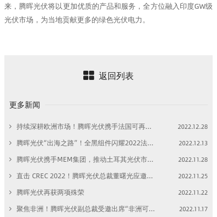
来，腾晖光伏将以更加优质的产品和服务，全方位融入印度GW级
光伏市场，为当地贡献更多的绿色光伏电力。
返回列表
更多新闻
持续深耕欧洲市场！腾晖光伏携手法国可再生能源巨头Neoen打开欧洲市场新局面！
2022.12.28
腾晖光伏“出海之路”！全黑组件闪耀2022法国蒙彼利埃国际能源展！
2022.12.13
腾晖光伏携手MEM集团，推动土耳其光伏市场迈向新高度！
2022.11.28
直击 CREC 2022！腾晖光伏总裁董曙光应邀出席高端对话， 聚焦“如何打造安全可靠低成本供应链”！
2022.11.25
腾晖光伏再获两项殊荣
2022.11.22
聚焦非洲！腾晖光伏副总裁受邀出席“非洲可再生能源发展线上论坛”！
2022.11.17