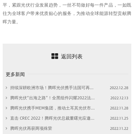
平，紧跟光伏行业发展趋势，一丝不苟做好每一件产品，一如既
往为全球客户带来优质贴心的服务，为推动全球能源转型贡献腾
晖力量。
返回列表
更多新闻
持续深耕欧洲市场！腾晖光伏携手法国可再生能源巨头Neoen打开欧洲市场新局面！
2022.12.28
腾晖光伏“出海之路”！全黑组件闪耀2022法国蒙彼利埃国际能源展！
2022.12.13
腾晖光伏携手MEM集团，推动土耳其光伏市场迈向新高度！
2022.11.28
直击 CREC 2022！腾晖光伏总裁董曙光应邀出席高端对话， 聚焦“如何打造安全可靠低成本供应链”！
2022.11.25
腾晖光伏再获两项殊荣
2022.11.22